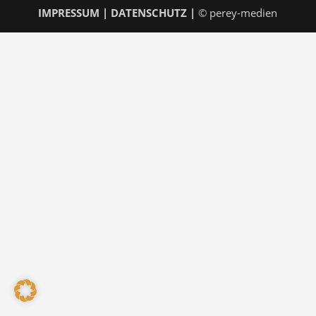
IMPRESSUM
|
DATENSCHUTZ
|
© perey-medien